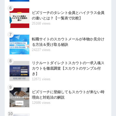
6
ビズリーチのタレント会員とハイクラス会員
の違いとは？【一覧表で比較】
25168 views
7
転職サイトのスカウトメールが本物か見分け
る方法＆受け取る秘訣
24227 views
8
リクルートダイレクトスカウトの一求入魂ス
カウトを徹底調査【スカウトのサンプル付
き】
12871 views
9
ビズリーチに登録してもスカウトが来ない時
理由と対処法の解説
12686 views
10