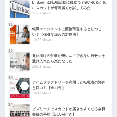
LinkedInは転職活動に役立つ？確かめるため
にスカウトが何通届くか試してみた
12661 views
11
転職エージェントに面接辞退するとしつこ
い？【強引な場合の対処法】
12462 views
12
育休明けの仕事が辛い…『できない自分』を
受け入れたら楽になった
10981 views
13
アイムファクトリーを利用した転職者の評判
と口コミ【全11件】
10417 views
14
ビズリーチでスカウトが届きやすくなる会員
登録の手順【記入例付き】