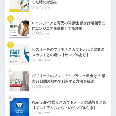
った時の対処法
64997 views
2
ITエンジニアと育児の関係性 僕が婚活相手に
ITエンジニアを激推しする理由
42562 views
3
ビズリーチのプラチナスカウトとは？普通の
スカウトとの違い【サンプルあり】
42538 views
4
ビズリーチのプレミアムプランの料金は？ 最
大97日間の無料で利用する方法を解説
26202 views
5
Wantedlyで届くスカウトメールの感想まとめ
【プレミアムスカウトのサンプル付き】
26038 views