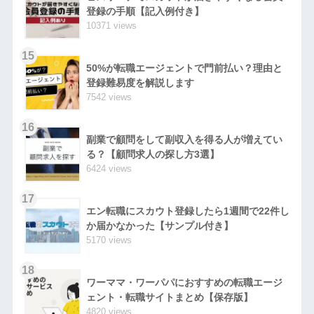
登録の手順【記入例付き】
10371 views
15
50%が転職エージェントで門前払い？理由と
登録難易度を解説します
7542 views
16
副業で顧問をして副収入を得る人が増えてい
る？【顧問求人の探し方3選】
6424 views
17
エン転職にスカウト登録したら1週間で22件し
か届かなかった【サンプル付き】
5170 views
18
ワーママ・ワーパパにおすすめの転職エージ
ェント・転職サイトまとめ【保存版】
4820 views