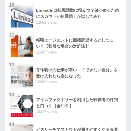
10
LinkedInは転職活動に役立つ？確かめるため
にスカウトが何通届くか試してみた
12661 views
11
転職エージェントに面接辞退するとしつこ
い？【強引な場合の対処法】
12465 views
12
育休明けの仕事が辛い…『できない自分』を
受け入れたら楽になった
10989 views
13
アイムファクトリーを利用した転職者の評判
と口コミ【全11件】
10417 views
14
ビズリーチでスカウトが届きやすくなる会員