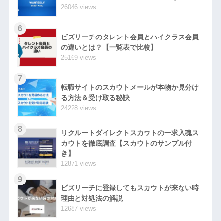
26046 views
6
ビズリーチのタレント会員とハイクラス会員
の違いとは？【一覧表で比較】
25169 views
7
転職サイトのスカウトメールが本物か見分け
る方法＆受け取る秘訣
24228 views
8
リクルートダイレクトスカウトの一求入魂ス
カウトを徹底調査【スカウトのサンプル付
き】
12871 views
9
ビズリーチに登録してもスカウトが来ない時
理由と対処法の解説
12687 views