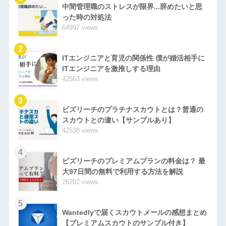
中間管理職のストレスが限界...辞めたいと思
った時の対処法
64997 views
2
ITエンジニアと育児の関係性 僕が婚活相手に
ITエンジニアを激推しする理由
42563 views
3
ビズリーチのプラチナスカウトとは？普通の
スカウトとの違い【サンプルあり】
42538 views
4
ビズリーチのプレミアムプランの料金は？ 最
大97日間の無料で利用する方法を解説
26202 views
5
Wantedlyで届くスカウトメールの感想まとめ
【プレミアムスカウトのサンプル付き】