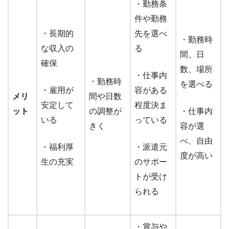
・勤務条
件や勤務
・長期的
先を選べ
・勤務時
な収入の
る
間、日
確保
数、場所
・仕事内
・勤務時
を選べる
・雇用が
容がある
メリ
間や日数
安定して
程度決ま
ット
の調整が
・仕事内
いる
っている
きく
容が選
べ、自由
・福利厚
・派遣元
度が高い
生の充実
のサポー
トが受け
られる
・賞与や