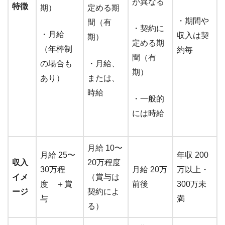
が異なる
特徴
期）
定める期
・期間や
間（有
・契約に
・月給
収入は契
期）
定める期
（年棒制
約毎
間（有
の場合も
・月給、
期）
あり）
または、
時給
・一般的
には時給
月給 10〜
月給 25〜
年収 200
収入
20万程度
30万程
月給 20万
万以上・
イメ
（賞与は
度 ＋賞
前後
300万未
ージ
契約によ
与
満
る）