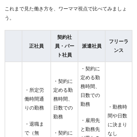
これまで見た働き方を、ワーママ視点で比べてみましょ
う。
契約社
フリーラ
正社員
員・パー
派遣社員
ンス
ト社員
・契約に
定める勤
・契約に
務時間、
・所定労
定める勤
日数での
働時間通
務時間、
勤務
・勤務時
りの勤務
日数での
間や日数
勤務
・雇用先
・退職ま
に決まり
と勤務先
で（無
・契約に
なし