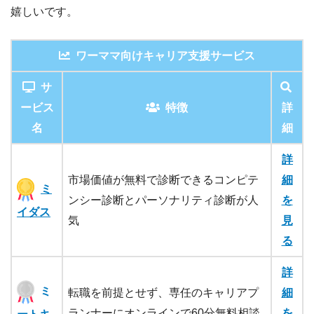
嬉しいです。
ワーママ向けキャリア支援サービス
サ
ービス
特徴
詳
名
細
詳
市場価値が無料で診断できるコンピテ
細
ミ
ンシー診断とパーソナリティ診断が人
を
イダス
気
見
る
詳
ミ
転職を前提とせず、専任のキャリアプ
細
ランナーにオンラインで60分無料相談
を