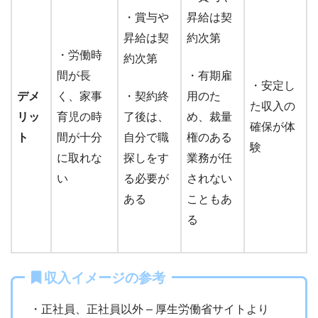
・賞与や
昇給は契
昇給は契
約次第
・労働時
約次第
間が長
・有期雇
・安定し
デメ
く、家事
・契約終
用のた
た収入の
リッ
育児の時
了後は、
め、裁量
確保が体
ト
間が十分
自分で職
権のある
験
に取れな
探しをす
業務が任
い
る必要が
されない
ある
こともあ
る
収入イメージの参考
・正社員、正社員以外 – 厚生労働省サイトより