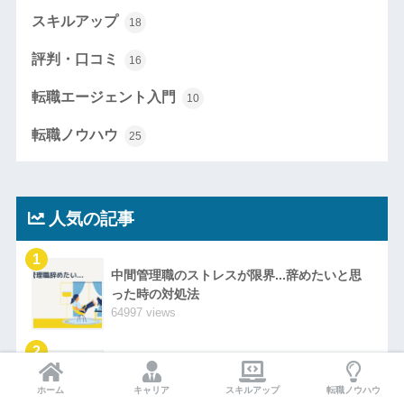
スキルアップ
18
評判・口コミ
16
転職エージェント入門
10
転職ノウハウ
25
人気の記事
1
中間管理職のストレスが限界...辞めたいと思
った時の対処法
64997 views
2
ITエンジニアと育児の関係性 僕が婚活相手に
ITエンジニアを激推しする理由
ホーム
キャリア
スキルアップ
転職ノウハウ