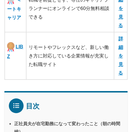
ランナーにオンラインで60分無料相談
を
ートキ
できる
見
ャリア
る
詳
LIB
リモートやフレックスなど、新しい働
細
き方に対応している企業情報が充実し
を
Z
た転職サイト
見
る
目次
正社員夫が在宅勤務になって変わったこと（朝の時間
編）