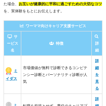
た場合、
お互いが健康的に平和に過ごすための大切なコツ
を、実体験をもとにお伝えします。
ワーママ向けキャリア支援サービス
サ
ービス
特徴
詳
名
細
詳
市場価値が無料で診断できるコンピテ
細
ミ
ンシー診断とパーソナリティ診断が人
を
イダス
気
見
る
詳
ミ
転職を前提とせず、専任のキャリアプ
細