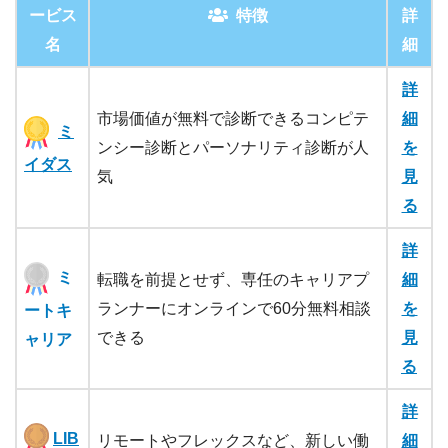
ービス
特徴
詳
名
細
詳
市場価値が無料で診断できるコンピテ
細
ミ
ンシー診断とパーソナリティ診断が人
を
イダス
気
見
る
詳
ミ
転職を前提とせず、専任のキャリアプ
細
ランナーにオンラインで60分無料相談
を
ートキ
できる
見
ャリア
る
詳
LIB
リモートやフレックスなど、新しい働
細