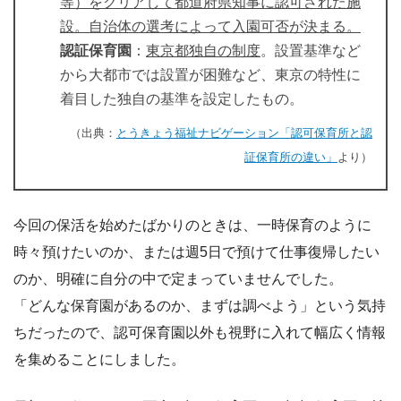
等）をクリアして都道府県知事に認可された施
設。自治体の選考によって入園可否が決まる。
認証保育園
：
東京都独自の制度
。設置基準など
から大都市では設置が困難など、東京の特性に
着目した独自の基準を設定したもの。
（出典：
とうきょう福祉ナビゲーション「認可保育所と認
証保育所の違い」
より）
今回の保活を始めたばかりのときは、一時保育のように
時々預けたいのか、または週5日で預けて仕事復帰したい
のか、明確に自分の中で定まっていませんでした。
「どんな保育園があるのか、まずは調べよう」という気持
ちだったので、認可保育園以外も視野に入れて幅広く情報
を集めることにしました。