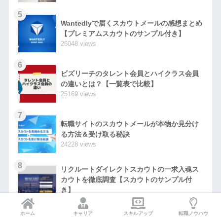
5
Wantedlyで届くスカウトメールの感想まとめ
【プレミアムスカウトのサンプル付き】
26048 views
6
ビズリーチのタレント会員とハイクラス会員
の違いとは？【一覧表で比較】
25169 views
7
転職サイトのスカウトメールが本物か見分け
る方法＆受け取る秘訣
24228 views
8
リクルートダイレクトスカウトの一求入魂ス
カウトを徹底調査【スカウトのサンプル付
き】
12872 views
ホーム
キャリア
スキルアップ
転職ノウハウ
9