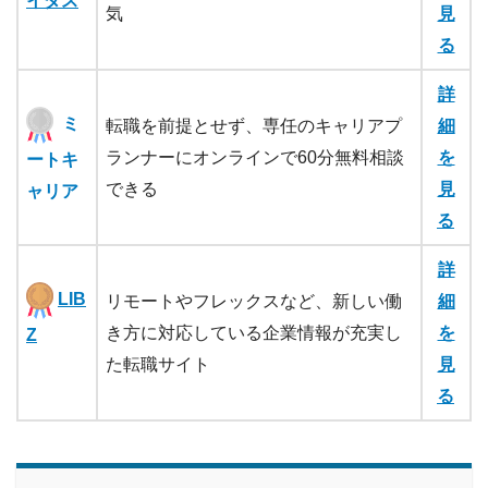
イダス
気
見
る
詳
ミ
転職を前提とせず、専任のキャリアプ
細
ランナーにオンラインで60分無料相談
を
ートキ
できる
見
ャリア
る
詳
LIB
リモートやフレックスなど、新しい働
細
き方に対応している企業情報が充実し
を
Z
た転職サイト
見
る