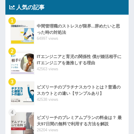
人気の記事
1
中間管理職のストレスが限界...辞めたいと思
った時の対処法
64997 views
2
ITエンジニアと育児の関係性 僕が婚活相手に
ITエンジニアを激推しする理由
42563 views
3
ビズリーチのプラチナスカウトとは？普通の
スカウトとの違い【サンプルあり】
42538 views
4
ビズリーチのプレミアムプランの料金は？ 最
大97日間の無料で利用する方法を解説
26204 views