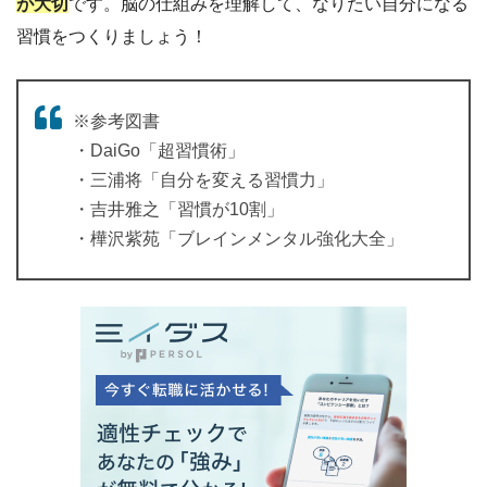
が大切
です。脳の仕組みを理解して、なりたい自分になる
習慣をつくりましょう！
※参考図書
・DaiGo「超習慣術」
・三浦将「自分を変える習慣力」
・吉井雅之「習慣が10割」
・樺沢紫苑「ブレインメンタル強化大全」